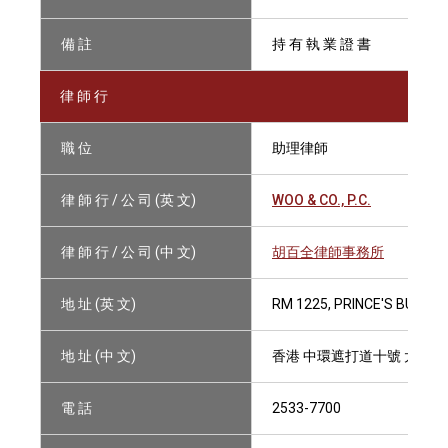
備 註
持 有 執 業 證 書
律 師 行
職 位
助理律師
律 師 行 / 公 司 (英 文)
WOO & CO., P.C.
律 師 行 / 公 司 (中 文)
胡百全律師事務所
地 址 (英 文)
RM 1225, PRINCE'S BUILDI
地 址 (中 文)
香港 中環遮打道十號 太子
電 話
2533-7700