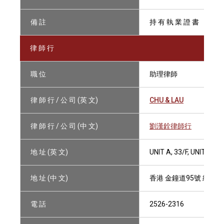
備 註
持 有 執 業 證 書
律 師 行
職 位
助理律師
律 師 行 / 公 司 (英 文)
CHU & LAU
律 師 行 / 公 司 (中 文)
劉漢銓律師行
地 址 (英 文)
UNIT A, 33/F, UNITED
地 址 (中 文)
香港 金鐘道95號 統一中
電 話
2526-2316