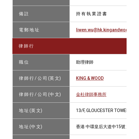
備 註
持 有 執 業 證 書
電 郵 地 址
liwen.wu@hk.kingandwood.c
律 師 行
職 位
助理律師
律 師 行 / 公 司 (英 文)
KING & WOOD
律 師 行 / 公 司 (中 文)
金杜律師事務所
地 址 (英 文)
13/F, GLOUCESTER TOWER, TH
地 址 (中 文)
香港 中環皇后大道中15號 置地