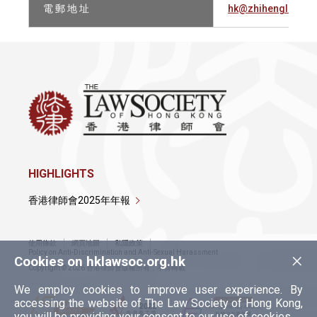
電 郵 地 址
hk@zhihenglawyer
HIGHLIGHTS
香港律師會2025年年報
使用條款
網頁地圖
私隱政策
×
Policy on Anti-Discrimination and Anti-Sexual Harassment
Cookies on hklawsoc.org.hk
Copyright © 2026 香港律師會版權所有，不得轉載
We employ cookies to improve user experience. By
accessing the website of The Law Society of Hong Kong,
you will be providing your consent to our use of cookies.