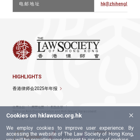
电 邮 地 址
hk@zhihenglawyer
HIGHLIGHTS
香港律师会2025年年报
使用条款
网页地图
私隐政策
×
Policy on Anti-Discrimination and Anti-Sexual Harassment
Cookies on hklawsoc.org.hk
Copyright © 2026 香港律师会版权所有，不得转载
We employ cookies to improve user experience. By
accessing the website of The Law Society of Hong Kong,
you will be providing your consent to our use of cookies.