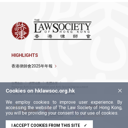
HIGHLIGHTS
香港律師會2025年年報
使用條款
網頁地圖
私隱政策
×
Policy on Anti-Discrimination and Anti-Sexual Harassment
Cookies on hklawsoc.org.hk
Copyright © 2026 香港律師會版權所有，不得轉載
We employ cookies to improve user experience. By
accessing the website of The Law Society of Hong Kong,
you will be providing your consent to our use of cookies.
I ACCEPT COOKIES FROM THIS SITE
✓