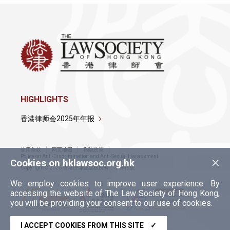
HIGHLIGHTS
香港律师会2025年年报
使用条款
网页地图
私隐政策
×
Policy on Anti-Discrimination and Anti-Sexual Harassment
Cookies on hklawsoc.org.hk
Copyright © 2026 香港律师会版权所有，不得转载
We employ cookies to improve user experience. By
accessing the website of The Law Society of Hong Kong,
you will be providing your consent to our use of cookies.
I ACCEPT COOKIES FROM THIS SITE
✓