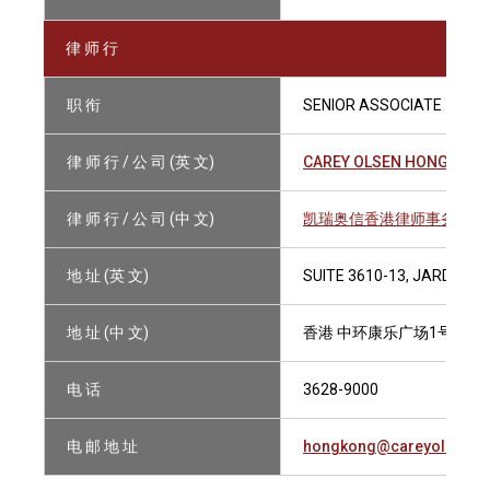
律 师 行
职 衔
SENIOR ASSOCIATE
律 师 行 / 公 司 (英 文)
CAREY OLSEN HONG KONG
律 师 行 / 公 司 (中 文)
凯瑞奥信香港律师事务所有
地 址 (英 文)
SUITE 3610-13, JARDINE
地 址 (中 文)
香港 中环康乐广场1号怡和大厦
电 话
3628-9000
电 邮 地 址
hongkong@careyolsen.