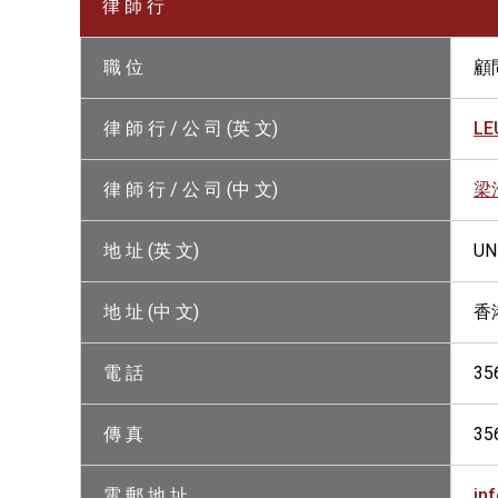
律 師 行
職 位
顧
律 師 行 / 公 司 (英 文)
LE
律 師 行 / 公 司 (中 文)
梁
地 址 (英 文)
UN
地 址 (中 文)
香
電 話
35
傳 真
35
電 郵 地 址
in