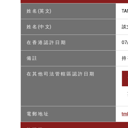
姓 名 (英 文)
TA
姓 名 (中 文)
談
在 香 港 認 許 日 期
07
備 註
持 
在 其 他 司 法 管 轄 區 認 許 日 期
電 郵 地 址
tm