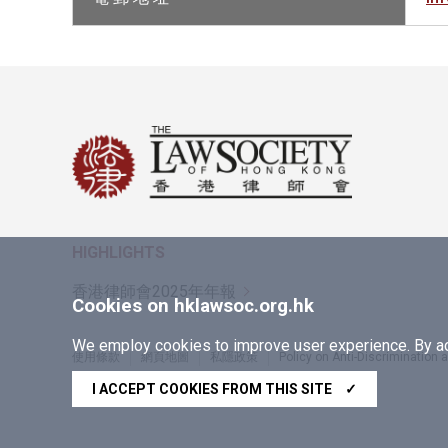
HIGHLIGHTS
香港律師會2025年年報
Cookies on hklawsoc.org.hk
We employ cookies to improve user experience. By acc
使用條款
網頁地圖
私隱政策
Policy on Anti-Discrimination
Copyright © 2026 香港律師會版權所有，不得轉載
I ACCEPT COOKIES FROM THIS SITE
✓