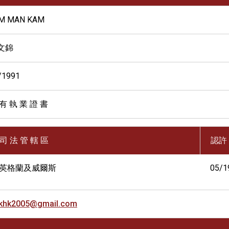
M MAN KAM
文錦
/1991
有 執 業 證 書
司 法 管 轄 區
認許
英格蘭及威爾斯
05/1
khk2005@gmail.com