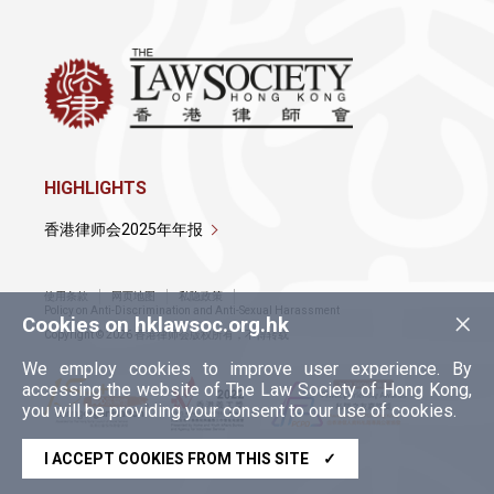
HIGHLIGHTS
香港律师会2025年年报
使用条款
网页地图
私隐政策
×
Policy on Anti-Discrimination and Anti-Sexual Harassment
Cookies on hklawsoc.org.hk
Copyright © 2026 香港律师会版权所有，不得转载
We employ cookies to improve user experience. By
accessing the website of The Law Society of Hong Kong,
you will be providing your consent to our use of cookies.
I ACCEPT COOKIES FROM THIS SITE
✓