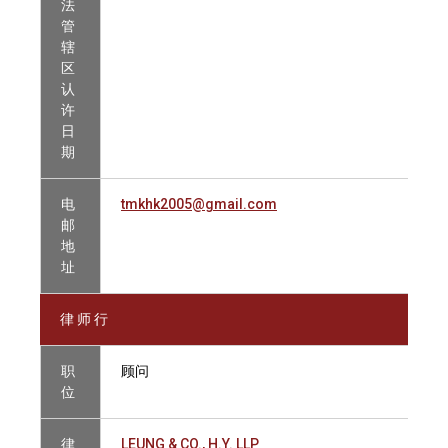
法
管
辖
区
认
许
日
期
电
tmkhk2005@gmail.com
邮
地
址
律 师 行
职
顾问
位
律
LEUNG & CO., H.Y. LLP