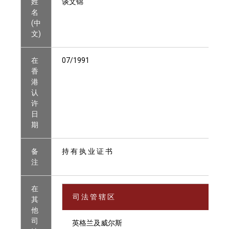
姓
谈文锦
名
(中
文)
在
07/1991
香
港
认
许
日
期
备
持 有 执 业 证 书
注
在
司 法 管 辖 区
其
他
司
英格兰及威尔斯