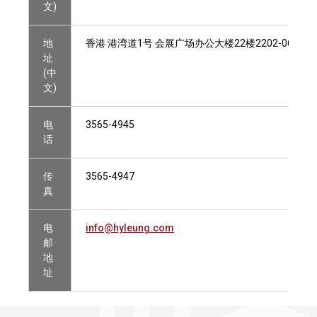
文)
地
香港 港湾道1号 会展广场办公大楼22楼2202-06室
址
(中
文)
电
3565-4945
话
传
3565-4947
真
电
info@hyleung.com
邮
地
址