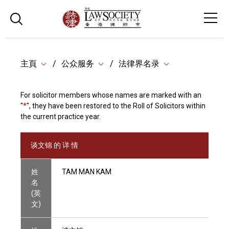
主頁
公众服务
法律界名录
For solicitor members whose names are marked with an
"
*
", they have been restored to the Roll of Solicitors within
the current practice year.
谈文锦 的 详 情
姓
TAM MAN KAM
名
(英
文)