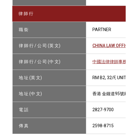
律 師 行
職 銜
PARTNER
律 師 行 / 公 司 (英 文)
CHINA LAW OFFICE
律 師 行 / 公 司 (中 文)
中國法律律師事務所
地 址 (英 文)
RM B2, 32/F, UNITED 
地 址 (中 文)
香港 金鐘道95號統一中
電 話
2827-9700
傳 真
2598-8715