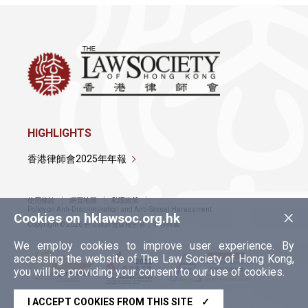
HIGHLIGHTS
香港律師會2025年年報
使用條款
網頁地圖
私隱政策
×
Policy on Anti-Discrimination and Anti-Sexual Harassment
Cookies on hklawsoc.org.hk
Copyright © 2026 香港律師會版權所有，不得轉載
We employ cookies to improve user experience. By
accessing the website of The Law Society of Hong Kong,
you will be providing your consent to our use of cookies.
I ACCEPT COOKIES FROM THIS SITE
✓