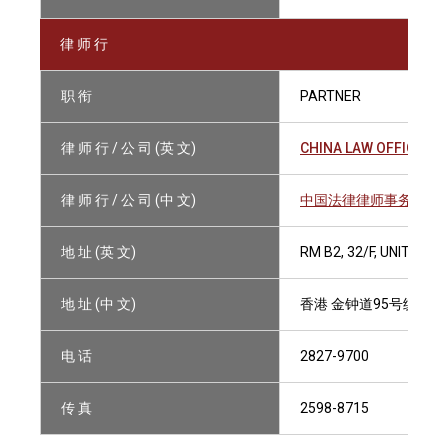
律 师 行
职 衔
PARTNER
律 师 行 / 公 司 (英 文)
CHINA LAW OFFICE
律 师 行 / 公 司 (中 文)
中国法律律师事务所
地 址 (英 文)
RM B2, 32/F, UNITED 
地 址 (中 文)
香港 金钟道95号统一中
电 话
2827-9700
传 真
2598-8715