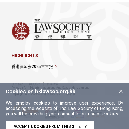
HIGHLIGHTS
香港律师会2025年年报
使用条款
网页地图
私隐政策
×
Policy on Anti-Discrimination and Anti-Sexual Harassment
Cookies on hklawsoc.org.hk
Copyright © 2026 香港律师会版权所有，不得转载
We employ cookies to improve user experience. By
accessing the website of The Law Society of Hong Kong,
you will be providing your consent to our use of cookies.
I ACCEPT COOKIES FROM THIS SITE
✓