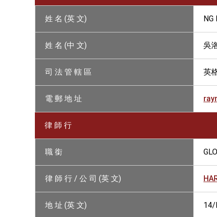
姓 名 (英 文)
NG
姓 名 (中 文)
吳
司 法 管 轄 區
英
電 郵 地 址
ray
律 師 行
職 銜
GLO
律 師 行 / 公 司 (英 文)
HA
地 址 (英 文)
14/