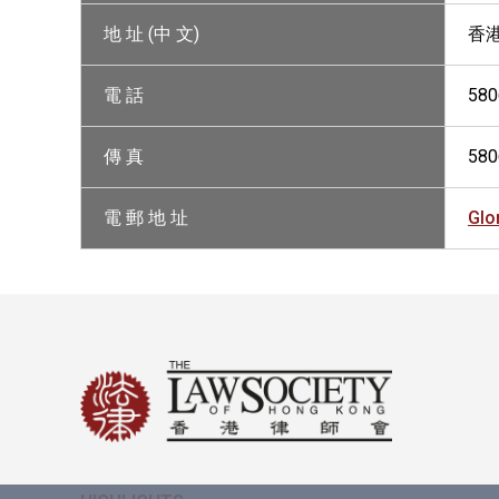
地 址 (中 文)
香港
電 話
580
傳 真
580
電 郵 地 址
Glo