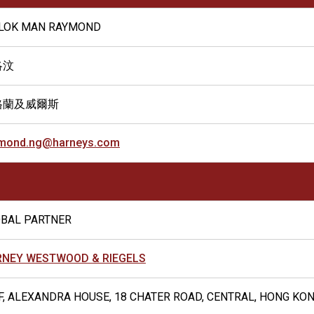
 LOK MAN RAYMOND
洛汶
格蘭及威爾斯
mond.ng@harneys.com
BAL PARTNER
RNEY WESTWOOD & RIEGELS
F, ALEXANDRA HOUSE, 18 CHATER ROAD, CENTRAL, HONG KO