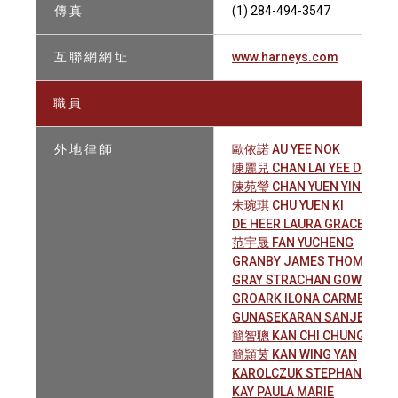
傳 真
(1) 284-494-3547
互 聯 網 網 址
www.harneys.com
職 員
外 地 律 師
歐依諾 AU YEE NOK
陳麗兒 CHAN LAI YEE DENISE
陳苑瑩 CHAN YUEN YING NATA
朱琬琪 CHU YUEN KI
DE HEER LAURA GRACE
范宇晟 FAN YUCHENG
GRANBY JAMES THOMAS
GRAY STRACHAN GOWAN
GROARK ILONA CARMEL
GUNASEKARAN SANJEV
簡智聰 KAN CHI CHUNG
簡頴茵 KAN WING YAN
KAROLCZUK STEPHANE O.
KAY PAULA MARIE