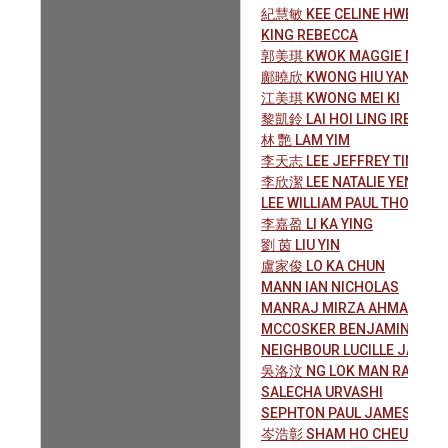
紀慧敏 KEE CELINE HWEE MI
KING REBECCA
郭美琪 KWOK MAGGIE MEI KI
鄺曉欣 KWONG HIU YAN
江美琪 KWONG MEI KI
黎凱鈴 LAI HOI LING IRENE
林 艷 LAM YIM
李天志 LEE JEFFREY TIN CHI
李欣潔 LEE NATALIE YEN KIT
LEE WILLIAM PAUL THOMAS
李嘉盈 LI KA YING
劉 茵 LIU YIN
盧家俊 LO KA CHUN
MANN IAN NICHOLAS
MANRAJ MIRZA AHMAD RIZ
MCCOSKER BENJAMIN PAUL
NEIGHBOUR LUCILLE JAN
吳洛汶 NG LOK MAN RAYMO
SALECHA URVASHI
SEPHTON PAUL JAMES
岑浩彰 SHAM HO CHEUNG