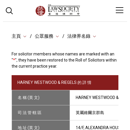
主頁
公眾服務
法律界名錄
For solicitor members whose names are marked with an
"
*
", they have been restored to the Roll of Solicitors within
the current practice year.
HARNEY WESTWOOD & RIEGELS 的 詳 情
名 稱 (英 文)
HARNEY WESTWOOD & RIEG
司 法 管 轄 區
英屬維爾京群島
地 址 (英 文)
14/F, ALEXANDRA HOUSE, 1