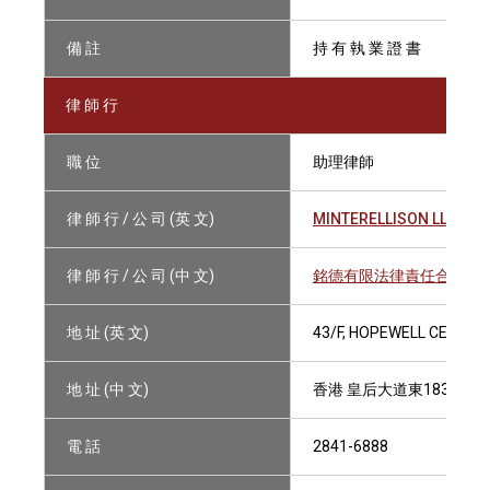
備 註
持 有 執 業 證 書
律 師 行
職 位
助理律師
律 師 行 / 公 司 (英 文)
MINTERELLISON LLP
律 師 行 / 公 司 (中 文)
銘德有限法律責任合夥律
地 址 (英 文)
43/F, HOPEWELL CENTRE
地 址 (中 文)
香港 皇后大道東183號 合
電 話
2841-6888