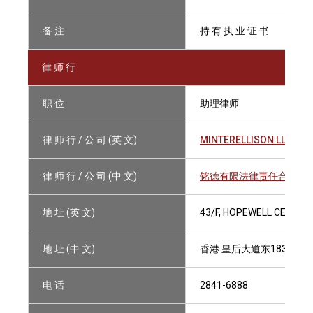
备 注
持 有 执 业 证 书
律 师 行
职 位
助理律师
律 师 行 / 公 司 (英 文)
MINTERELLISON LLP
律 师 行 / 公 司 (中 文)
铭德有限法律责任合伙律
地 址 (英 文)
43/F, HOPEWELL CENTRE
地 址 (中 文)
香港 皇后大道东183号 合
电 话
2841-6888