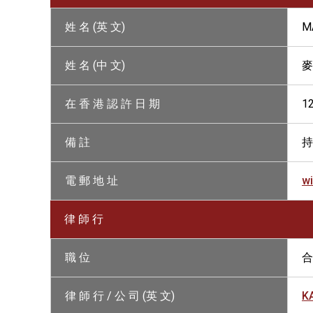
姓 名 (英 文)
M
姓 名 (中 文)
麥
在 香 港 認 許 日 期
1
備 註
持
電 郵 地 址
w
律 師 行
職 位
合
律 師 行 / 公 司 (英 文)
K