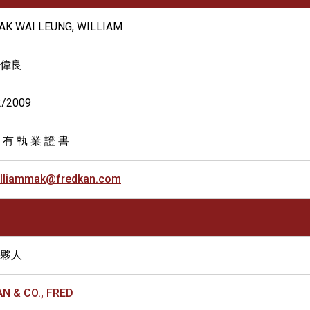
AK WAI LEUNG, WILLIAM
偉良
2/2009
 有 執 業 證 書
illiammak@fredkan.com
夥人
AN & CO., FRED