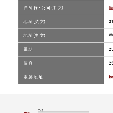
律 師 行 / 公 司 (中 文)
簡
地 址 (英 文)
3
地 址 (中 文)
香
電 話
2
傳 真
2
電 郵 地 址
k