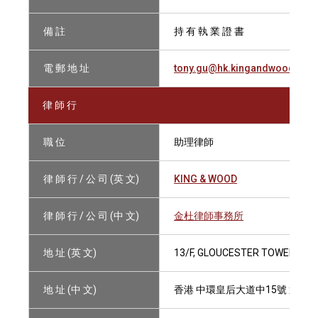
備 註
持 有 執 業 證 書
電 郵 地 址
tony.gu@hk.kingandwood.co
律 師 行
職 位
助理律師
律 師 行 / 公 司 (英 文)
KING & WOOD
律 師 行 / 公 司 (中 文)
金杜律師事務所
地 址 (英 文)
13/F, GLOUCESTER TOWER, TH
地 址 (中 文)
香港 中環皇后大道中15號 置地