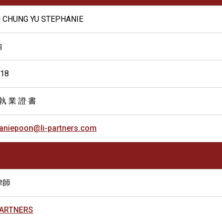
 CHUNG YU STEPHANIE
瑜
018
執 業 證 書
aniepoon@li-partners.com
律師
PARTNERS