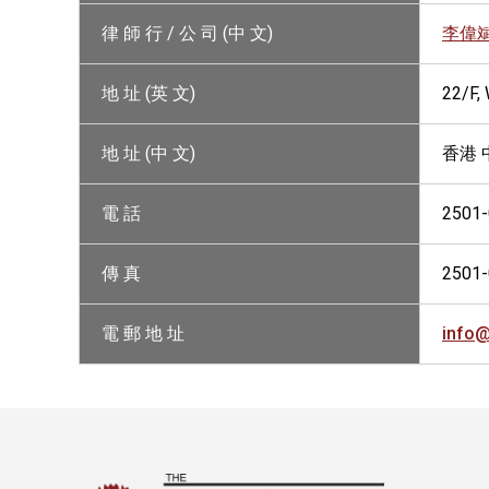
律 師 行 / 公 司 (中 文)
李偉
地 址 (英 文)
22/F
地 址 (中 文)
香港 
電 話
2501
傳 真
2501
電 郵 地 址
info@