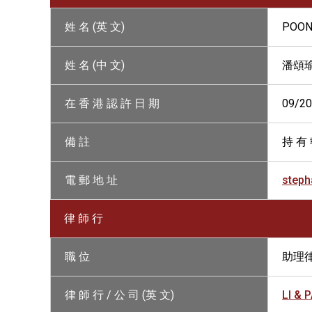
姓 名 (英 文)
POON
姓 名 (中 文)
潘頌
在 香 港 認 許 日 期
09/2
備 註
持 有 
電 郵 地 址
steph
律 師 行
職 位
助理
律 師 行 / 公 司 (英 文)
LI & 