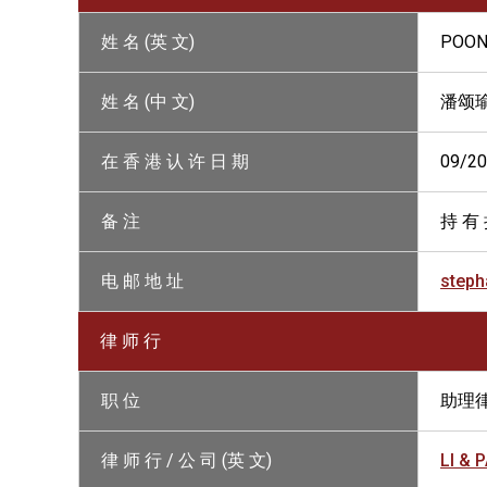
姓 名 (英 文)
POON
姓 名 (中 文)
潘颂
在 香 港 认 许 日 期
09/2
备 注
持 有 
电 邮 地 址
steph
律 师 行
职 位
助理
律 师 行 / 公 司 (英 文)
LI & 