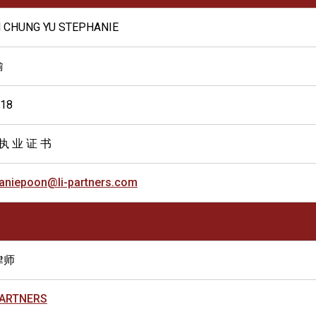
 CHUNG YU STEPHANIE
瑜
018
执 业 证 书
aniepoon@li-partners.com
律师
PARTNERS