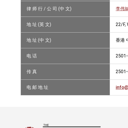
律 师 行 / 公 司 (中 文)
李伟
地 址 (英 文)
22/F
地 址 (中 文)
香港 
电 话
2501
传 真
2501
电 邮 地 址
info@