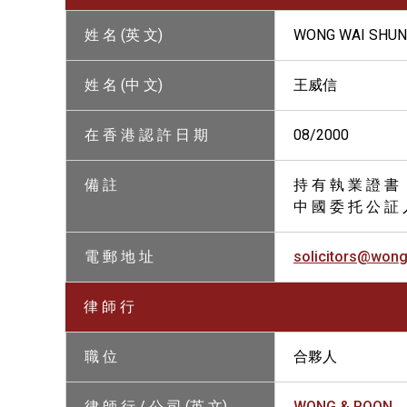
姓 名 (英 文)
WONG WAI SHUN
姓 名 (中 文)
王威信
在 香 港 認 許 日 期
08/2000
備 註
持 有 執 業 證 書
中 國 委 托 公 証 
電 郵 地 址
solicitors@won
律 師 行
職 位
合夥人
律 師 行 / 公 司 (英 文)
WONG & POON