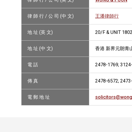
律 師 行 / 公 司 (中 文)
王潘律師行
地 址 (英 文)
20/F & UNIT 180
地 址 (中 文)
香港 新界元朗青山
電 話
2478-1769; 3124
傳 真
2478-6572; 2473
電 郵 地 址
solicitors@won