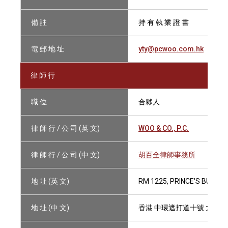
備 註
持 有 執 業 證 書
電 郵 地 址
yty@pcwoo.com.hk
律 師 行
職 位
合夥人
律 師 行 / 公 司 (英 文)
WOO & CO., P.C.
律 師 行 / 公 司 (中 文)
胡百全律師事務所
地 址 (英 文)
RM 1225, PRINCE'S BUILDI
地 址 (中 文)
香港 中環遮打道十號 太子