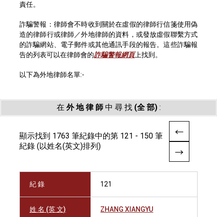
責任。
詐騙警報：律師會不時收到關於在虛假的律師行信箋使用偽
造的律師行或律師／外地律師的資料，或發放虛假聯繫方式
的詐騙網站、電子郵件或其他通訊手段的報告。這些詐騙報
告的列表可以在律師會的
詐騙警報網頁
上找到。
以下為外地律師名單:-
在
外 地 律 師
中 尋 找
(全 部)
:
顯示找到 1763 筆紀錄中的第 121 - 150 筆
紀錄 (以姓名(英文)排列)
紀 錄
121
姓 名 (英 文)
ZHANG XIANGYU