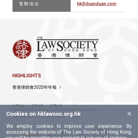
電 郵 地 址
hk@duanduan.com
HIGHLIGHTS
香港律師會2025年年報
使用條款
網頁地圖
私隱政策
×
Policy on Anti-Discrimination and Anti-Sexual Harassment
Cookies on hklawsoc.org.hk
Copyright © 2026 香港律師會版權所有，不得轉載
We employ cookies to improve user experience. By
accessing the website of The Law Society of Hong Kong,
you will be providing your consent to our use of cookies.