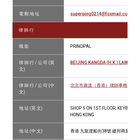
電 郵 地 址
superping0214@foxmail.com
律 師 行
職 銜
PRINCIPAL
律 師 行 / 公 司 (英
BEIJING KANGDA (H.K.) LAW FIRM
文)
律 師 行 / 公 司 (中
北京市康達（香港）律師事務所
文)
地 址 (英 文)
SHOP 5 ON 1ST FLOOR, KEYBOND 
HONG KONG
地 址 (中 文)
香港 九龍渡船街38號 建邦商業大廈