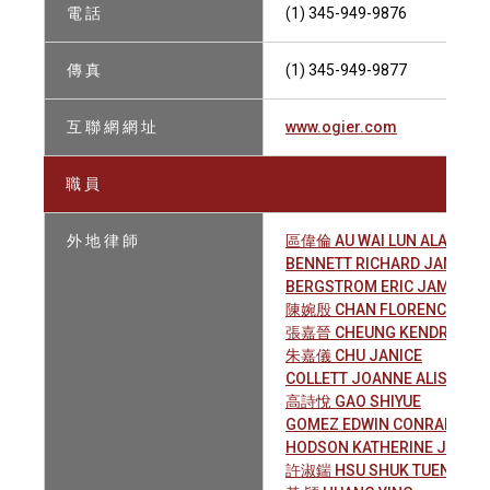
電 話
(1) 345-949-9876
傳 真
(1) 345-949-9877
互 聯 網 網 址
www.ogier.com
職 員
外 地 律 師
區偉倫 AU WAI LUN ALAN
BENNETT RICHARD JAMES
BERGSTROM ERIC JAMES
陳婉殷 CHAN FLORENCE YUEN
張嘉晉 CHEUNG KENDRICK
朱嘉儀 CHU JANICE
COLLETT JOANNE ALISON
高詩悅 GAO SHIYUE
GOMEZ EDWIN CONRADO
HODSON KATHERINE JANE
許淑鍴 HSU SHUK TUEN SAB