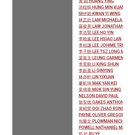
黃 穎 HUANG YING
洪旼暄 HUNG MIN XUAN DILY
關伊穎 KWAN YI WING
林芷欣 LAM MICHAELA CHI-Y
羅俊熹 LAW JONATHAN CHU
李浩賢 LEE HO YIN
李曉嵐 LEE HSIAO LAN
李祖謙 LEE JOHIME TREVOR
李子朗 LEE TSZ LONG MAX
梁嘉文 LEUNG CARMEN HELE
李景順 LI KING SHUN
李嶔盈 LI QINYING
林亦軒 LIN YIXUAN
麥昕琦 MAK YAN KEI
莫倩蓉 MOK SIN YUNG
NELSON DAVID PAUL
敖安德 OAKES ANTHONY PHIL
黃昭荣 OOI ZHAO RONG
PAYNE OLIVER GREGORY
包樂文 PLOWMAN NICHOLAS
POWELL NATHANIEL MARK
茹 叶 RU YE