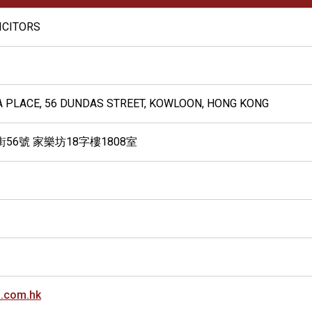
LICITORS
LA PLACE, 56 DUNDAS STREET, KOWLOON, HONG KONG
56號 家樂坊18字樓1808室
.com.hk