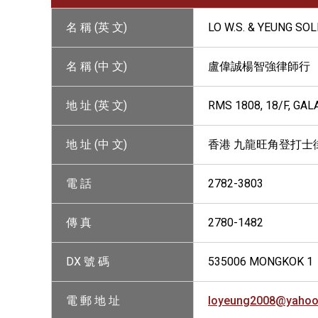
名 稱 (英 文)
LO W.S. & YEUNG SO
名 稱 (中 文)
盧偉誠楊智強律師行
地 址 (英 文)
RMS 1808, 18/F, GA
地 址 (中 文)
香港 九龍旺角登打士街
電 話
2782-3803
傳 真
2780-1482
DX 號 碼
535006 MONGKOK 1
電 郵 地 址
loyeung2008@yahoo