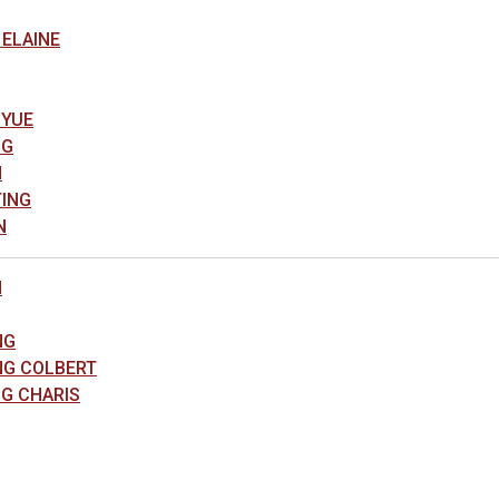
ELAINE
YUE
NG
N
ING
N
N
NG
G COLBERT
G CHARIS