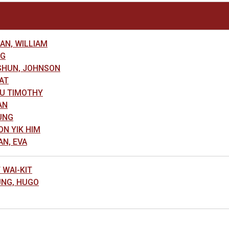
N, WILLIAM
NG
HUN, JOHNSON
AT
U TIMOTHY
AN
UNG
N YIK HIM
N, EVA
WAI-KIT
NG, HUGO