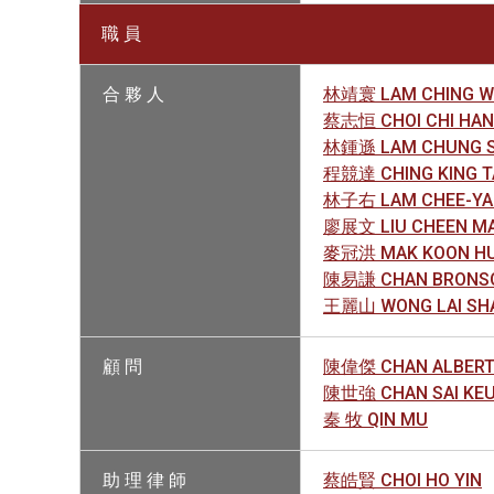
職 員
合 夥 人
林靖寰 LAM CHING WA
蔡志恒 CHOI CHI HA
林鍾遜 LAM CHUNG S
程競達 CHING KING T
林子右 LAM CHEE-YA
廖展文 LIU CHEEN M
麥冠洪 MAK KOON H
陳易謙 CHAN BRONSO
王麗山 WONG LAI SHA
顧 問
陳偉傑 CHAN ALBERT 
陳世強 CHAN SAI KEU
秦 牧 QIN MU
助 理 律 師
蔡皓賢 CHOI HO YIN