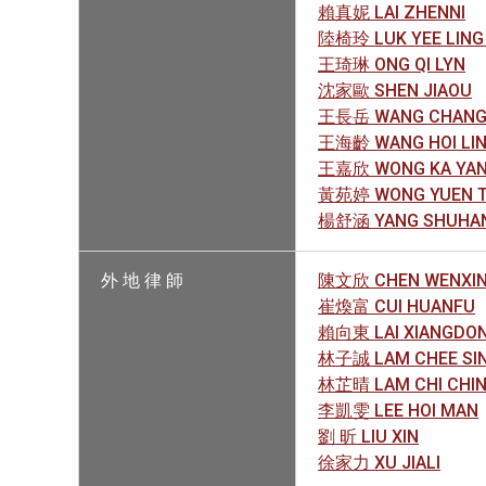
賴真妮 LAI ZHENNI
陸椅玲 LUK YEE LING 
王琦琳 ONG QI LYN
沈家歐 SHEN JIAOU
王長岳 WANG CHANG
王海齡 WANG HOI LI
王嘉欣 WONG KA YA
黃苑婷 WONG YUEN T
楊舒涵 YANG SHUHA
外 地 律 師
陳文欣 CHEN WENXI
崔煥富 CUI HUANFU
賴向東 LAI XIANGDO
林子誠 LAM CHEE SIN
林芷晴 LAM CHI CHIN
李凱雯 LEE HOI MAN
劉 昕 LIU XIN
徐家力 XU JIALI