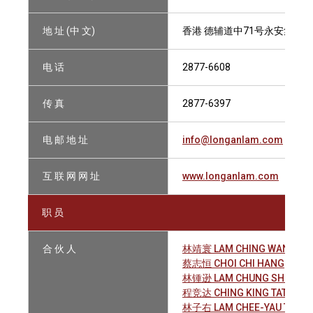
地 址 (中 文)
香港 德辅道中71号永安集团大厦
电 话
2877-6608
传 真
2877-6397
电 邮 地 址
info@longanlam.com
互 联 网 网 址
www.longanlam.com
职 员
合 伙 人
林靖寰 LAM CHING WAN, WIL
蔡志恒 CHOI CHI HANG
林锺逊 LAM CHUNG SHUN, J
程竞达 CHING KING TAT
林子右 LAM CHEE-YAU TIMO