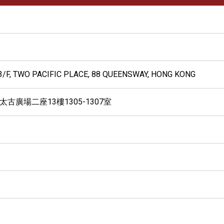
13/F, TWO PACIFIC PLACE, 88 QUEENSWAY, HONG KONG
太古廣場二座13樓1305-1307室