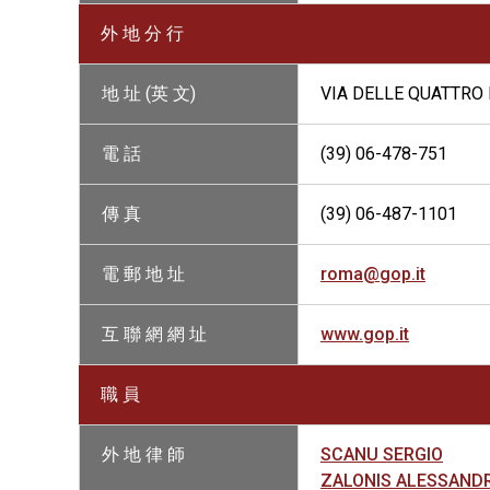
外 地 分 行
地 址 (英 文)
VIA DELLE QUATTRO 
電 話
(39) 06-478-751
傳 真
(39) 06-487-1101
電 郵 地 址
roma@gop.it
互 聯 網 網 址
www.gop.it
職 員
外 地 律 師
SCANU SERGIO
ZALONIS ALESSAND