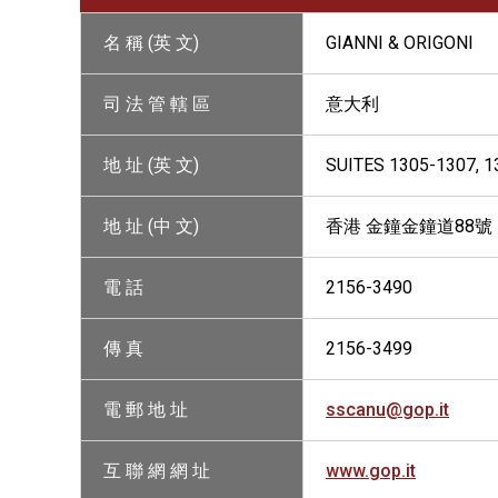
名 稱 (英 文)
GIANNI & ORIGONI
司 法 管 轄 區
意大利
地 址 (英 文)
SUITES 1305-1307, 
地 址 (中 文)
香港 金鐘金鐘道88號 
電 話
2156-3490
傳 真
2156-3499
電 郵 地 址
sscanu@gop.it
互 聯 網 網 址
www.gop.it