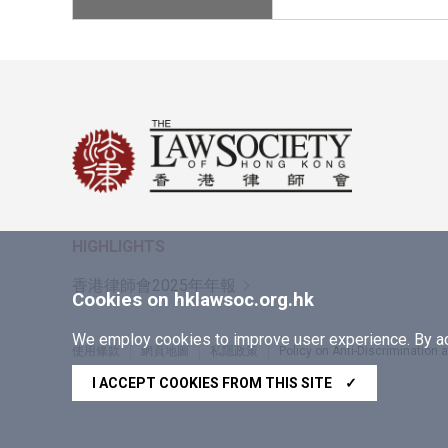
HIGHLIGHTS
香港律師會2025年年報
Cookies on hklawsoc.org.hk
We employ cookies to improve user experience. By acc
使用條款
網頁地圖
私隱政策
Policy on Anti-Discrimination
Copyright © 2026 香港律師會版權所有，不得轉載
I ACCEPT COOKIES FROM THIS SITE
✓