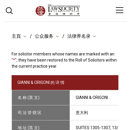
主頁
公众服务
法律界名录
For solicitor members whose names are marked with an
"
*
", they have been restored to the Roll of Solicitors within
the current practice year.
GIANNI & ORIGONI 的 详 情
名 称 (英 文)
GIANNI & ORIGONI
司 法 管 辖 区
意大利
地 址 (英 文)
SUITES 1305-1307, 13/F, T