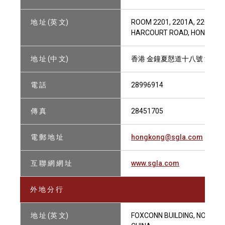
地 址 (英 文)
ROOM 2201, 2201A, 2202, 22
HARCOURT ROAD, HONG KON
地 址 (中 文)
香港 金鐘夏慤道十八號 海富中心
電 話
28996914
傳 真
28451705
電 郵 地 址
hongkong@sgla.com
互 聯 網 網 址
www.sgla.com
外 地 分 行
地 址 (英 文)
FOXCONN BUILDING, NO. 1366