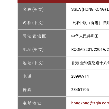
名 称 (英 文)
SGLA (HONG KONG) 
名 称 (中 文)
上海中联（香港）律
司 法 管 辖 区
中华人民共和国
地 址 (英 文)
ROOM 2201, 2201A, 
地 址 (中 文)
香港 金钟夏慤道十八号
电 话
28996914
传 真
28451705
电 邮 地 址
hongkong@sgla.co