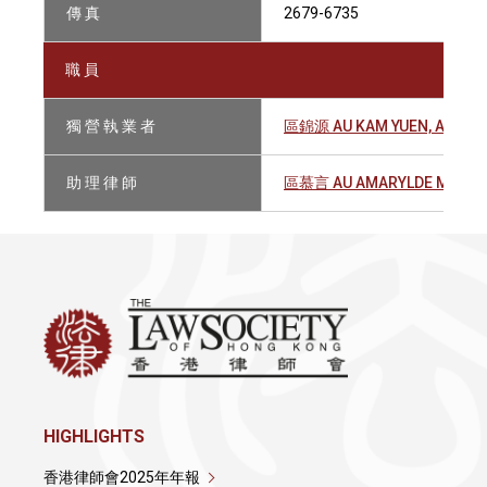
傳 真
2679-6735
職 員
獨 營 執 業 者
區錦源 AU KAM YUEN, ARTHU
助 理 律 師
區慕言 AU AMARYLDE MO YIN
HIGHLIGHTS
香港律師會2025年年報