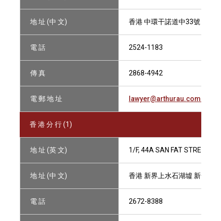
地 址 (中 文)
香港 中環干諾道中33號 亞洲
電 話
2524-1183
傳 真
2868-4942
電 郵 地 址
lawyer@arthurau.com.hk
香 港 分 行 (1)
地 址 (英 文)
1/F, 44A SAN FAT STREET,SH
地 址 (中 文)
香港 新界上水石湖墟 新發街4
電 話
2672-8388