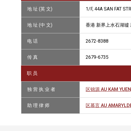
地 址 (英 文)
1/F, 44A SAN FAT S
地 址 (中 文)
香港 新界上水石湖墟 
电 话
2672-8388
传 真
2679-6735
职 员
独 营 执 业 者
区锦源 AU KAM YUEN
助 理 律 师
区慕言 AU AMARYLDE