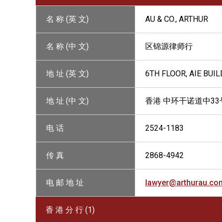
名 称 (英 文)
AU & CO., ARTHUR
名 称 (中 文)
区锦源律师行
地 址 (英 文)
6TH FLOOR, AIE BUI
地 址 (中 文)
香港 中环干诺道中33
电 话
2524-1183
传 真
2868-4942
电 邮 地 址
lawyer@arthurau.co
香 港 分 行 (1)