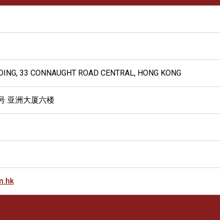
LDING, 33 CONNAUGHT ROAD CENTRAL, HONG KONG
号 亚洲大厦六楼
m.hk