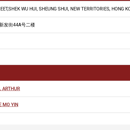
TREET,SHEK WU HUI, SHEUNG SHUI, NEW TERRITORIES, HONG 
新发街44A号二楼
, ARTHUR
 MO YIN