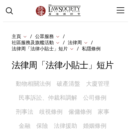
主頁
公眾服務
社區服務及旗艦活動
法律周
法律周「法律小貼士」短片
私隱條例
法律周「法律小貼士」短片
動物相關法例
破產清盤
大廈管理
民事訴訟、仲裁和調解
公司條例
刑事法
歧視條例
僱傭條例
家事
金融
保險
法律援助
婚姻條例