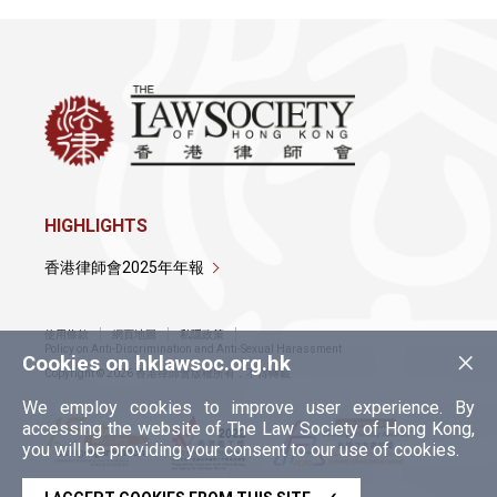
HIGHLIGHTS
香港律師會2025年年報
使用條款
網頁地圖
私隱政策
×
Policy on Anti-Discrimination and Anti-Sexual Harassment
Cookies on hklawsoc.org.hk
Copyright © 2026 香港律師會版權所有，不得轉載
We employ cookies to improve user experience. By
accessing the website of The Law Society of Hong Kong,
you will be providing your consent to our use of cookies.