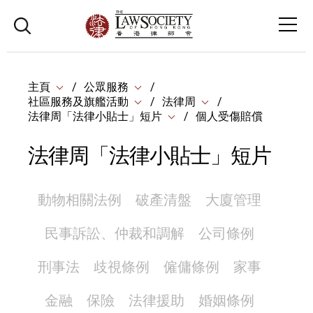
主頁
公眾服務
社區服務及旗艦活動
法律周
法律周「法律小貼士」短片
個人受傷賠償
法律周「法律小貼士」短片
動物相關法例
破產清盤
大廈管理
民事訴訟、仲裁和調解
公司條例
刑事法
歧視條例
僱傭條例
家事
金融
保險
法律援助
婚姻條例