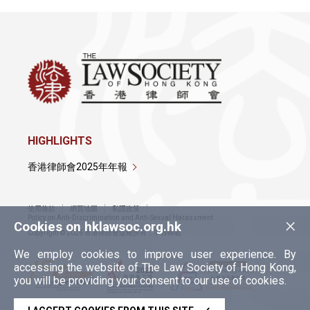
HIGHLIGHTS
香港律師會2025年年報
使用條款
網頁地圖
私隱政策
×
Policy on Anti-Discrimination and Anti-Sexual Harassment
Cookies on hklawsoc.org.hk
Copyright © 2026 香港律師會版權所有，不得轉載
We employ cookies to improve user experience. By
accessing the website of The Law Society of Hong Kong,
you will be providing your consent to our use of cookies.