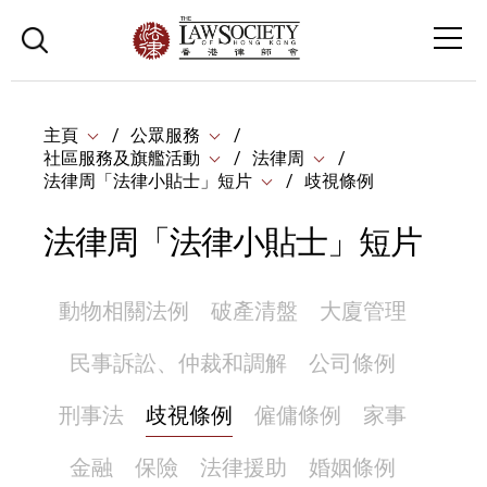
主頁
公眾服務
社區服務及旗艦活動
法律周
法律周「法律小貼士」短片
歧視條例
法律周「法律小貼士」短片
動物相關法例
破產清盤
大廈管理
民事訴訟、仲裁和調解
公司條例
刑事法
歧視條例
僱傭條例
家事
金融
保險
法律援助
婚姻條例