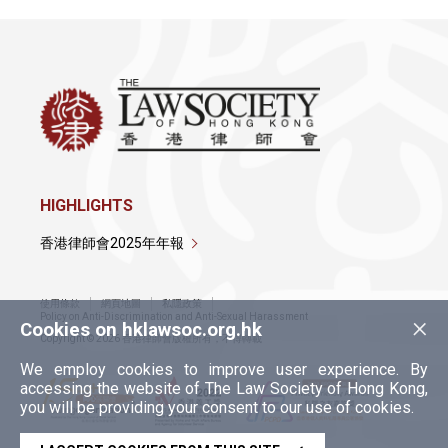
HIGHLIGHTS
香港律師會2025年年報
使用條款
網頁地圖
私隱政策
×
Policy on Anti-Discrimination and Anti-Sexual Harassment
Cookies on hklawsoc.org.hk
Copyright © 2026 香港律師會版權所有，不得轉載
We employ cookies to improve user experience. By
accessing the website of The Law Society of Hong Kong,
you will be providing your consent to our use of cookies.