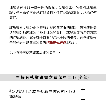
律師會已採取一切合理的措施，以確保當中的資料準確無
誤，但本會並不會就有關資料的任何錯誤或遺漏，承擔任何
責任。
詐騙警報：律師會不時收到關於在虛假的律師行信箋使用偽
造的律師行或律師／外地律師的資料，或發放虛假聯繫方式
的詐騙網站、電子郵件或其他通訊手段的報告。這些詐騙報
告的列表可以在律師會的
詐騙警報網頁
上找到。
以下為持有執業證書之律師名單：-
在
持 有 執 業 證 書 之 律 師
中 尋 找
(全 部)
:
顯示找到 12132 筆紀錄中的第 91 - 120
筆紀錄