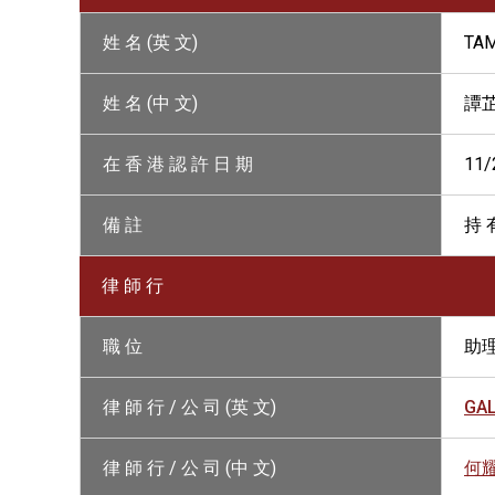
姓 名 (英 文)
TAM
姓 名 (中 文)
譚
在 香 港 認 許 日 期
11/
備 註
持 
律 師 行
職 位
助
律 師 行 / 公 司 (英 文)
GA
律 師 行 / 公 司 (中 文)
何