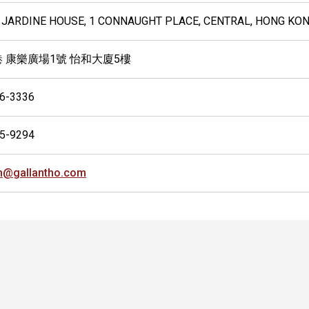
, JARDINE HOUSE, 1 CONNAUGHT PLACE, CENTRAL, HONG KO
 康樂廣場1號 怡和大廈5樓
6-3336
5-9294
h@gallantho.com