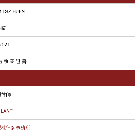
 TSZ HUEN
芷暄
2021
有 執 業 證 書
理律師
LLANT
耀棣律師事務所