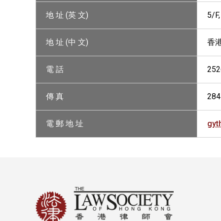
地 址 (英 文)
5/F
地 址 (中 文)
香港
電 話
252
傳 真
284
電 郵 地 址
gyt