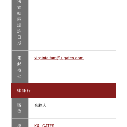
法
管
轄
區
認
許
日
期
電
virginia.tam@klgates.com
郵
地
址
律 師 行
職
合夥人
位
律
K&L GATES