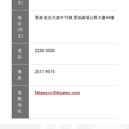
文)
地
香港 皇后大道中15號 置地廣場公爵大廈44樓
址
(中
文)
電
2230-3500
話
傳
2511-9515
真
電
hklawsoc@klgates.com
郵
地
址