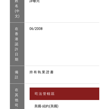
姓
譚敏亮
名
(中
文)
在
06/2008
香
港
認
許
日
期
備
持 有 執 業 證 書
註
在
司 法 管 轄 區
其
他
司
美國-紐約(美國)