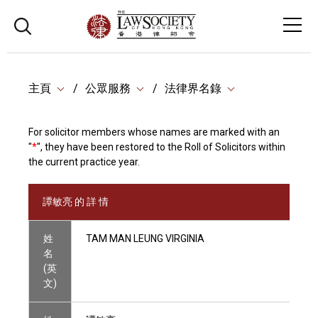
主頁
公眾服務
法律界名錄
For solicitor members whose names are marked with an
"
*
", they have been restored to the Roll of Solicitors within
the current practice year.
譚敏亮 的 詳 情
姓
TAM MAN LEUNG VIRGINIA
名
(英
文)