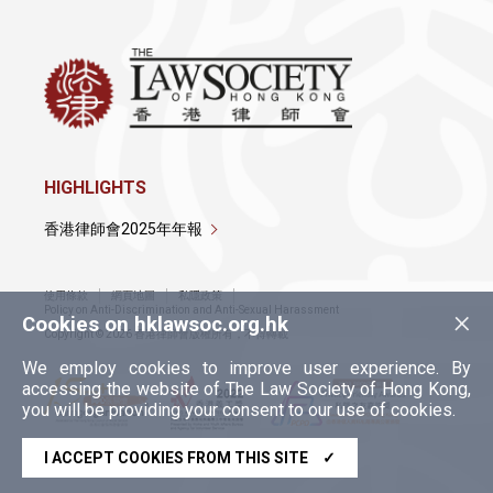
HIGHLIGHTS
香港律師會2025年年報
使用條款
網頁地圖
私隱政策
×
Policy on Anti-Discrimination and Anti-Sexual Harassment
Cookies on hklawsoc.org.hk
Copyright © 2026 香港律師會版權所有，不得轉載
We employ cookies to improve user experience. By
accessing the website of The Law Society of Hong Kong,
you will be providing your consent to our use of cookies.
I ACCEPT COOKIES FROM THIS SITE
✓