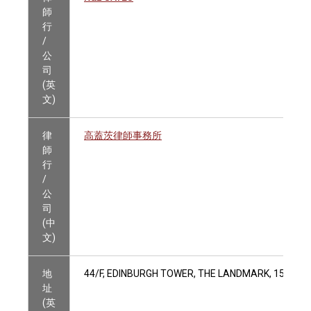
師
行
/
公
司
(英
文)
律
高蓋茨律師事務所
師
行
/
公
司
(中
文)
地
44/F, EDINBURGH TOWER, THE LANDMARK, 15 QUE
址
(英