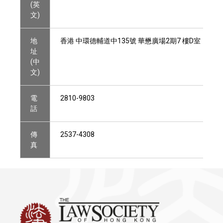
(英
文)
地
香港 中環德輔道中135號 華懋廣場2期7 樓D室
址
(中
文)
電
2810-9803
話
傳
2537-4308
真