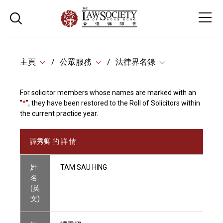
主頁
公眾服務
法律界名錄
For solicitor members whose names are marked with an
"
*
", they have been restored to the Roll of Solicitors within
the current practice year.
譚秀卿 的 詳 情
姓
TAM SAU HING
名
(英
文)