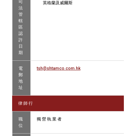
司
英格蘭及威爾斯
法
管
轄
區
認
許
日
期
電
tsh@shtamco.com.hk
郵
地
址
律 師 行
職
獨 營 執 業 者
位