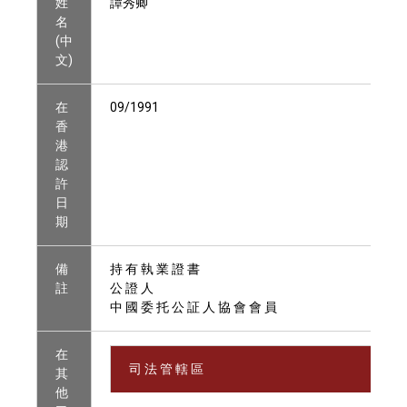
姓
譚秀卿
名
(中
文)
在
09/1991
香
港
認
許
日
期
備
持 有 執 業 證 書
註
公 證 人
中 國 委 托 公 証 人 協 會 會 員
在
司 法 管 轄 區
其
他