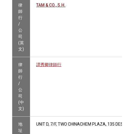
律
TAM & CO., S.H.
師
行
/
公
司
(英
文)
律
譚秀卿律師行
師
行
/
公
司
(中
文)
地
UNIT D, 7/F, TWO CHINACHEM PLAZA, 135 DES VO
址