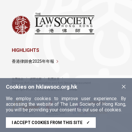
HIGHLIGHTS
香港律師會2025年年報
使用條款
網頁地圖
私隱政策
×
Policy on Anti-Discrimination and Anti-Sexual Harassment
Cookies on hklawsoc.org.hk
Copyright © 2026 香港律師會版權所有，不得轉載
We employ cookies to improve user experience. By
accessing the website of The Law Society of Hong Kong,
you will be providing your consent to our use of cookies.
I ACCEPT COOKIES FROM THIS SITE
✓