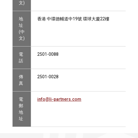
文)
地
香港 中環德輔道中19號 環球大廈22樓
址
(中
文)
電
2501-0088
話
傳
2501-0028
真
電
info@li-partners.com
郵
地
址