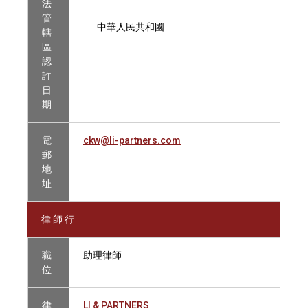
法
管
中華人民共和國
轄
區
認
許
日
期
電
ckw@li-partners.com
郵
地
址
律 師 行
職
助理律師
位
律
LI & PARTNERS