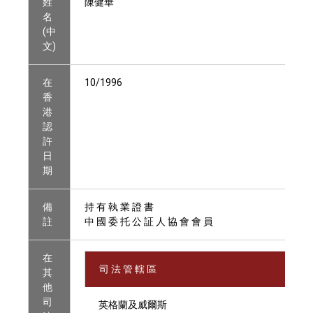
姓
陳健華
名
(中
文)
在
10/1996
香
港
認
許
日
期
備
持 有 執 業 證 書
註
中 國 委 托 公 証 人 協 會 會 員
在
司 法 管 轄 區
其
他
司
英格蘭及威爾斯