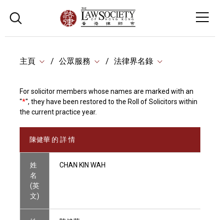
主頁
公眾服務
法律界名錄
For solicitor members whose names are marked with an
"
*
", they have been restored to the Roll of Solicitors within
the current practice year.
陳健華 的 詳 情
姓
CHAN KIN WAH
名
(英
文)