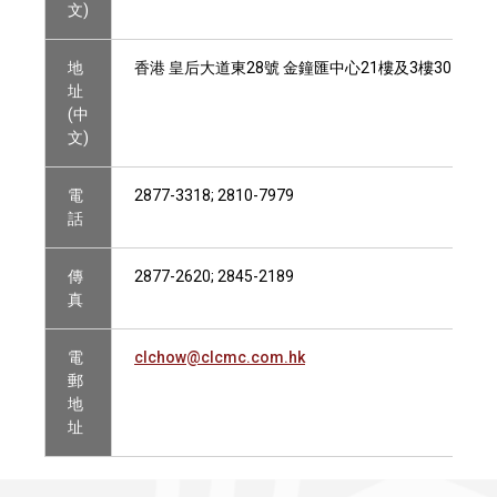
文)
地
香港 皇后大道東28號 金鐘匯中心21樓及3樓301室
址
(中
文)
電
2877-3318; 2810-7979
話
傳
2877-2620; 2845-2189
真
電
clchow@clcmc.com.hk
郵
地
址