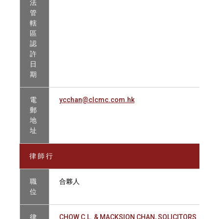
法
管
轄
區
認
許
日
期
電
ycchan@clcmc.com.hk
郵
地
址
律 師 行
職
合夥人
位
律
CHOW C.L. & MACKSION CHAN, SOLICITORS