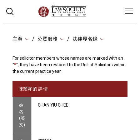
主頁
公眾服務
法律界名錄
For solicitor members whose names are marked with an
"
*
", they have been restored to the Roll of Solicitors within
the current practice year.
陳耀墀 的 詳 情
姓
CHAN YIU CHEE
名
(英
文)