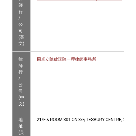
師
行
/
公
司
(英
文)
律
周卓立陳啟球陳一理律師事務所
師
行
/
公
司
(中
文)
地
21/F & ROOM 301 ON 3/F, TESBURY CENTRE, 28 Q
址
(英