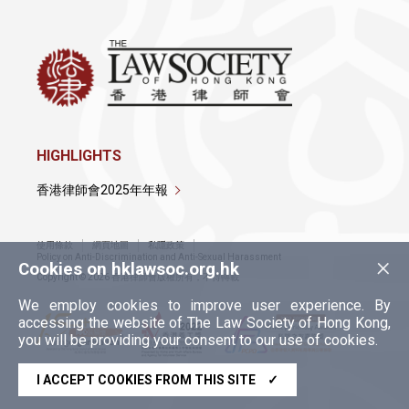
HIGHLIGHTS
香港律師會2025年年報
使用條款
網頁地圖
私隱政策
×
Policy on Anti-Discrimination and Anti-Sexual Harassment
Cookies on hklawsoc.org.hk
Copyright © 2026 香港律師會版權所有，不得轉載
We employ cookies to improve user experience. By
accessing the website of The Law Society of Hong Kong,
you will be providing your consent to our use of cookies.
I ACCEPT COOKIES FROM THIS SITE
✓