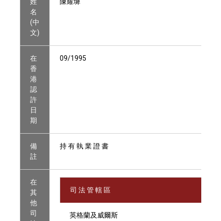
姓
陳耀墀
名
(中
文)
在
09/1995
香
港
認
許
日
期
備
持 有 執 業 證 書
註
在
司 法 管 轄 區
其
他
司
英格蘭及威爾斯