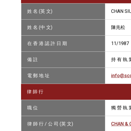
姓 名 (英 文)
CHAN SI
姓 名 (中 文)
陳兆松
在 香 港 認 許 日 期
11/1987
備 註
持 有 執 
電 郵 地 址
info@sc
律 師 行
職 位
獨 營 執 
律 師 行 / 公 司 (英 文)
CHAN & C