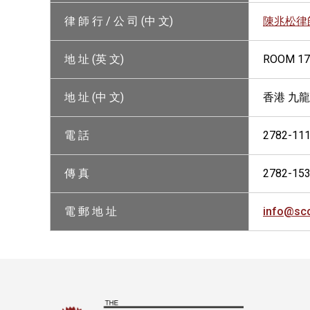
律 師 行 / 公 司 (中 文)
陳兆松律
地 址 (英 文)
ROOM 17
地 址 (中 文)
香港 九龍
電 話
2782-11
傳 真
2782-15
電 郵 地 址
info@sc