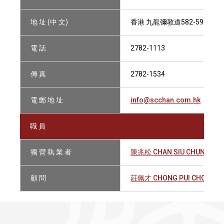
地 址 (中 文)
香港 九龍彌敦道582-592 信
電 話
2782-1113
傳 真
2782-1534
電 郵 地 址
info@scchan.com.hk
職 員
獨 營 執 業 者
陳兆松 CHAN SIU CHUNG
顧 問
莊佩才 CHONG PUI CHOI