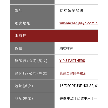
備 註
持 有 執 業 證 書
電 郵 地 址
wilsonchan@ayc.com.hk
律 師 行
職 位
助理律師
律 師 行 / 公 司 (英 文)
YIP & PARTNERS
律 師 行 / 公 司 (中 文)
葉偉全律師事務所
地 址 (英 文)
16/F, FORTUNE HOUSE, 61 CO
地 址 (中 文)
香港 中環干諾道中六十一號福