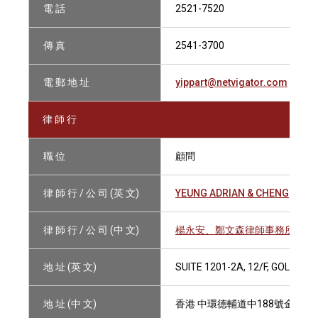
電 話
2521-7520
傳 真
2541-3700
電 郵 地 址
yippart@netvigator.com
律 師 行
職 位
顧問
律 師 行 / 公 司 (英 文)
YEUNG ADRIAN & CHENG
律 師 行 / 公 司 (中 文)
楊永安、鄭文森律師事務所
地 址 (英 文)
SUITE 1201-2A, 12/F, GOLDEN
地 址 (中 文)
香港 中環德輔道中188號金龍中心1