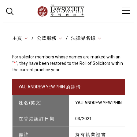
主頁
公眾服務
法律界名錄
For solicitor members whose names are marked with an
"
*
", they have been restored to the Roll of Solicitors within
the current practice year.
YAU ANDREW YEW PHIN 的 詳 情
姓 名 (英 文)
YAU ANDREW YEW PHIN
在 香 港 認 許 日 期
03/2021
備 註
持 有 執 業 證 書