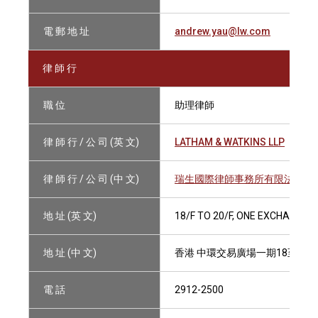
電 郵 地 址
andrew.yau@lw.com
律 師 行
職 位
助理律師
律 師 行 / 公 司 (英 文)
LATHAM & WATKINS LLP
律 師 行 / 公 司 (中 文)
瑞生國際律師事務所有限法律責
地 址 (英 文)
18/F TO 20/F, ONE EXCHANGE
地 址 (中 文)
香港 中環交易廣場一期18至20
電 話
2912-2500