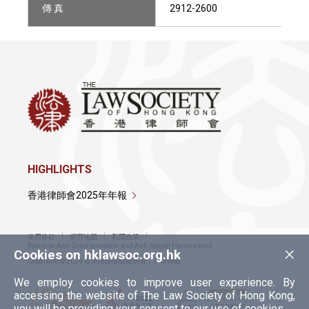
傳 真
2912-2600
HIGHLIGHTS
香港律師會2025年年報
使用條款
網頁地圖
私隱政策
×
Policy on Anti-Discrimination and Anti-Sexual Harassment
Cookies on hklawsoc.org.hk
Copyright © 2026 香港律師會版權所有，不得轉載
We employ cookies to improve user experience. By
accessing the website of The Law Society of Hong Kong,
you will be providing your consent to our use of cookies.