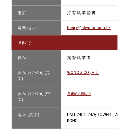
備 註
持 有 執 業 證 書
電 郵 地 址
henry@hlwong.com.hk
律 師 行
職 位
獨 營 執 業 者
律 師 行 / 公 司 (英
WONG & CO., H.L.
文)
律 師 行 / 公 司 (中
黃向烈律師行
文)
地 址 (英 文)
UNIT 2401, 24/F, TOWER II, AD
KONG