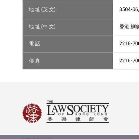
地 址 (英 文)
3504-06
地 址 (中 文)
香港 鰂魚
電 話
2216-70
傳 真
2216-70