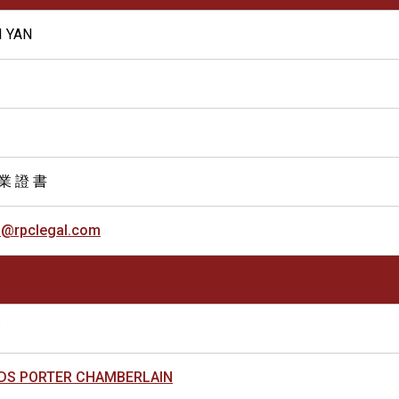
I YAN
 業 證 書
iu@rpclegal.com
師
DS PORTER CHAMBERLAIN