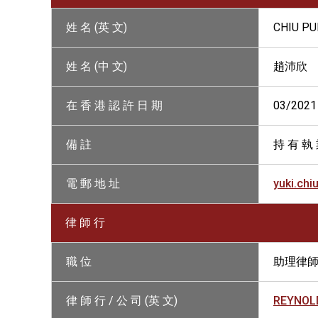
姓 名 (英 文)
CHIU PU
姓 名 (中 文)
趙沛欣
在 香 港 認 許 日 期
03/2021
備 註
持 有 執
電 郵 地 址
yuki.ch
律 師 行
職 位
助理律
律 師 行 / 公 司 (英 文)
REYNOL